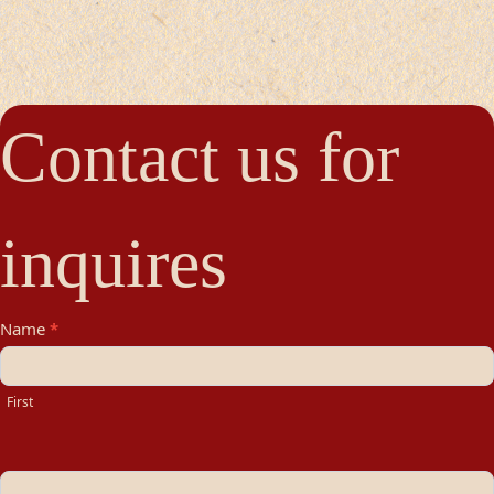
Contact us for
inquires
Contact
Name
*
Us
First